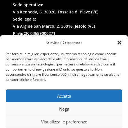
Sede operativa:
Via Kennedy, 6, 30020, Fossalta di Piave (VE)
Sede legale:
Via Argine San Marco, 2, 30016, Jesolo (VE)
P.iva/CF: 03659000271
REA: 327258
Gestisci Consenso
Per fornire le migliori esperienze, utilizziamo tecnologie come i cookie
per memorizzare e/o accedere alle informazioni del dispositivo. Il
consenso a queste tecnologie ci permetterà di elaborare dati come il
comportamento di navigazione o ID unici su questo sito. Non
acconsentire o ritirare il consenso può influire negativamente su alcune
caratteristiche e funzioni.
Contatti
–
Privacy
–
Cookies
Accetta
Nega
Copyright © 2026 Esdra Srl
Visualizza le preferenze