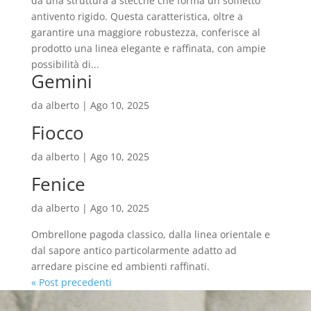
da una struttura a stecche che forma un soffietto
antivento rigido. Questa caratteristica, oltre a
garantire una maggiore robustezza, conferisce al
prodotto una linea elegante e raffinata, con ampie
possibilità di...
Gemini
da
alberto
|
Ago 10, 2025
Fiocco
da
alberto
|
Ago 10, 2025
Fenice
da
alberto
|
Ago 10, 2025
Ombrellone pagoda classico, dalla linea orientale e
dal sapore antico particolarmente adatto ad
arredare piscine ed ambienti raffinati.
« Post precedenti