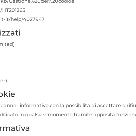
/it/kb/Gestione%20dei%20cookie
it/HT201265
it-it/help/4027947
izzati
imited)
er)
okie
banner informativo con la possibilità di accettare o rifiut
ificato in qualsiasi momento tramite apposita funzione 
ormativa