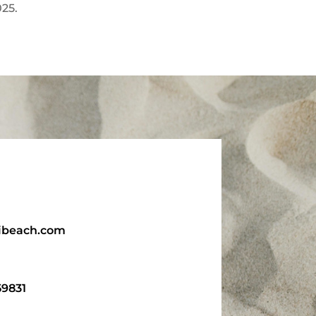
025.
ibeach.com
59831