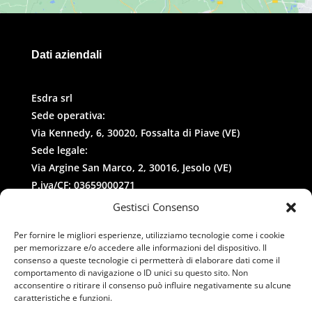
Dati aziendali
Esdra srl
Sede operativa:
Via Kennedy, 6, 30020, Fossalta di Piave (VE)
Sede legale:
Via Argine San Marco, 2, 30016, Jesolo (VE)
P.iva/CF: 03659000271
REA: 327258
Gestisci Consenso
Per fornire le migliori esperienze, utilizziamo tecnologie come i cookie
per memorizzare e/o accedere alle informazioni del dispositivo. Il
consenso a queste tecnologie ci permetterà di elaborare dati come il
comportamento di navigazione o ID unici su questo sito. Non
acconsentire o ritirare il consenso può influire negativamente su alcune
caratteristiche e funzioni.
Contatti
–
Privacy
–
Cookies