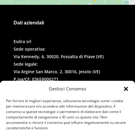
Dati aziendali
Esdra srl
Sede operativa:
Via Kennedy, 6, 30020, Fossalta di Piave (VE)
Sede legale:
Via Argine San Marco, 2, 30016, Jesolo (VE)
P.iva/CF: 03659000271
REA: 327258
Gestisci Consenso
Per fornire le migliori esperienze, utilizziamo tecnologie come i cookie
per memorizzare e/o accedere alle informazioni del dispositivo. Il
consenso a queste tecnologie ci permetterà di elaborare dati come il
comportamento di navigazione o ID unici su questo sito. Non
acconsentire o ritirare il consenso può influire negativamente su alcune
caratteristiche e funzioni.
Contatti
–
Privacy
–
Cookies